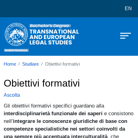
Corso di laurea in L-14 Transnatio
Salta al contenuto principale
EN
Home
Studiare
Obiettivi formativi
Obiettivi formativi
Ascolta
Gli obiettivi formativi specifici guardano alla
interdisciplinarietà funzionale dei saperi
e consistono
nell’
integrare le conoscenze giuridiche di base con
competenze specialistiche nei settori coinvolti da
una sempre più accentuata interculturalità
, che