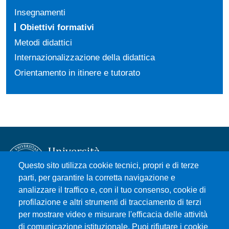
Insegnamenti
Obiettivi formativi
Metodi didattici
Internazionalizzazione della didattica
Orientamento in itinere e tutorato
Questo sito utilizza cookie tecnici, propri e di terze
parti, per garantire la corretta navigazione e
analizzare il traffico e, con il tuo consenso, cookie di
Università degli Studi di Messina
profilazione e altri strumenti di tracciamento di terzi
Piazza Pugliatti, 1 - 98122 Messina
per mostrare video e misurare l'efficacia delle attività
Cod. Fiscale 80004070837
di comunicazione istituzionale. Puoi rifiutare i cookie