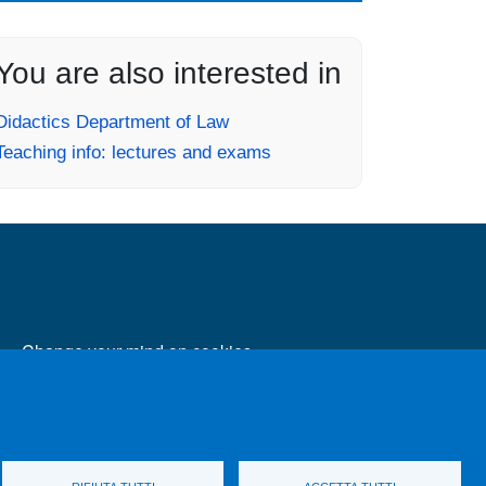
You are also interested in
Didactics Department of Law
Teaching info: lectures and exams
MENÙ FOOTER 2
Change your mind on cookies
Transparent administration