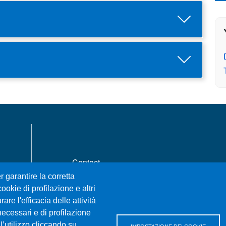
MENÙ FOOTER 1
Contact
Accessibility statement
r garantire la corretta
Privacy and cookie policy
ookie di profilazione e altri
re l'efficacia delle attività
Sitemap
necessari e di profilazione
l’utilizzo cliccando su