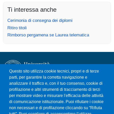
Ti interessa anche
Cerimonia di consegna dei diplomi
Ritiro titoli
Rimborso pergamena se Laurea telematica
Questo sito utilizza cookie tecnici, propri e di terze
parti, per garantire la corretta navigazione e
analizzare il traffico e, con il tuo consenso, cookie di
Università degli Studi di Messina
profilazione e altri strumenti di tracciamento di terzi
Piazza Pugliatti, 1 - 98122 Messina
per mostrare video e misurare l'efficacia delle attività
Cod. Fiscale 80004070837
di comunicazione istituzionale. Puoi rifiutare i cookie
P.IVA 00724160833
non necessari e di profilazione cliccando su “Rifiuta
tutti”. Puoi scegliere di acconsentirne l’utilizzo