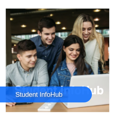
Immagine
Student InfoHub