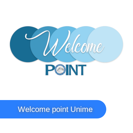
Immagine
Welcome point Unime