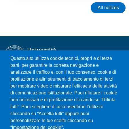
All notices
Questo sito utilizza cookie tecnici, propri e di terze
parti, per garantire la corretta navigazione e
analizzare il traffico e, con il tuo consenso, cookie di
Università degli Studi di Messina
profilazione e altri strumenti di tracciamento di terzi
Piazza Pugliatti, 1 - 98122 Messina
per mostrare video e misurare l'efficacia delle attività
Cod. Fiscale 80004070837
di comunicazione istituzionale. Puoi rifiutare i cookie
P.IVA 00724160833
non necessari e di profilazione cliccando su “Rifiuta
Centralino: 090 676 1
tutti”. Puoi scegliere di acconsentirne l’utilizzo
cliccando su “Accetta tutti” oppure puoi
MENÙ SOCIAL
personalizzare le tue scelte cliccando su
“Impostazione dei cookie”.